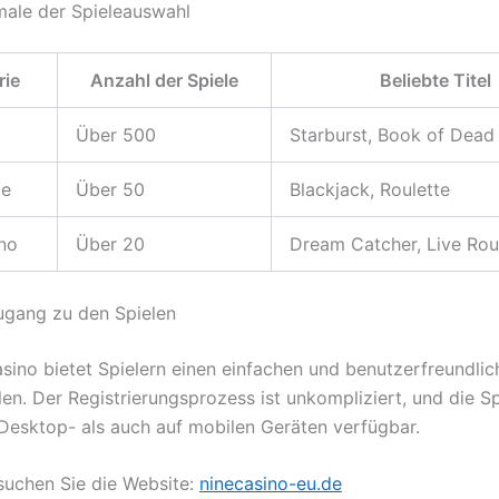
ale der Spieleauswahl
rie
Anzahl der Spiele
Beliebte Titel
Über 500
Starburst, Book of Dead
le
Über 50
Blackjack, Roulette
no
Über 20
Dream Catcher, Live Rou
ugang zu den Spielen
sino bietet Spielern einen einfachen und benutzerfreundli
en. Der Registrierungsprozess ist unkompliziert, und die Sp
Desktop- als auch auf mobilen Geräten verfügbar.
suchen Sie die Website:
ninecasino-eu.de