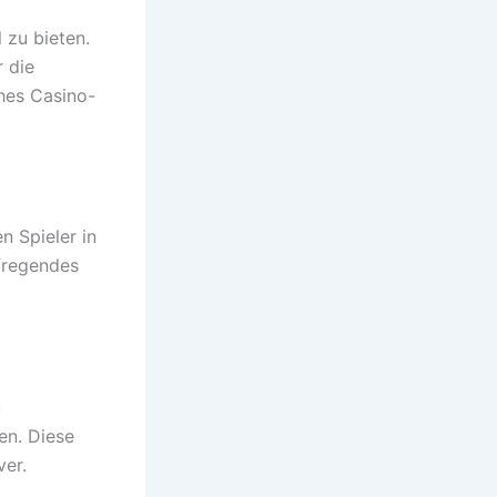
 zu bieten.
r die
ches Casino-
n Spieler in
ufregendes
u
en. Diese
er.