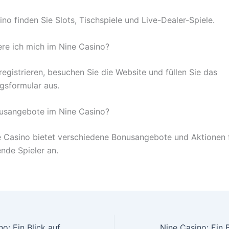
no finden Sie Slots, Tischspiele und Live-Dealer-Spiele.
iere ich mich im Nine Casino?
registrieren, besuchen Sie die Website und füllen Sie das
ngsformular aus.
usangebote im Nine Casino?
e Casino bietet verschiedene Bonusangebote und Aktionen 
nde Spieler an.
Lucky Ones Casino: Ein Blick auf die Spielauswahl