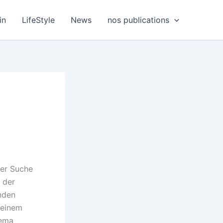
in
LifeStyle
News
nos publications
der Suche
 der
enden
 einem
hema