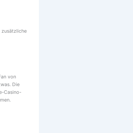
 zusätzliche
 Fan von
twas. Die
e-Casino-
rmen.