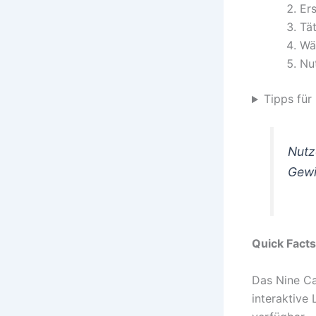
Ers
Tät
Wäh
Nu
Tipps für
Nutz
Gewi
Quick Facts
Das Nine Ca
interaktive