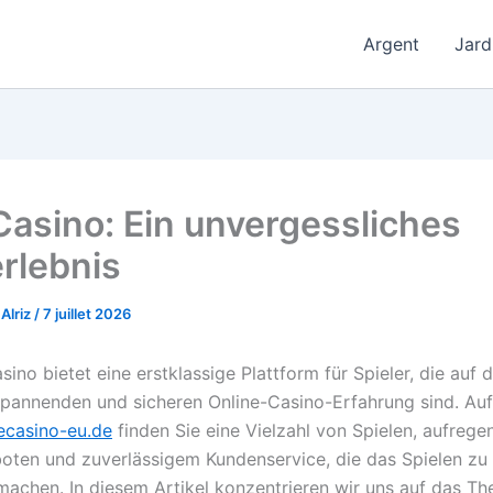
Argent
Jard
Casino: Ein unvergessliches
erlebnis
Alriz
/
7 juillet 2026
ino bietet eine erstklassige Plattform für Spieler, die auf 
spannenden und sicheren Online-Casino-Erfahrung sind. Auf
ecasino-eu.de
finden Sie eine Vielzahl von Spielen, aufreg
ten und zuverlässigem Kundenservice, die das Spielen zu
achen. In diesem Artikel konzentrieren wir uns auf das T