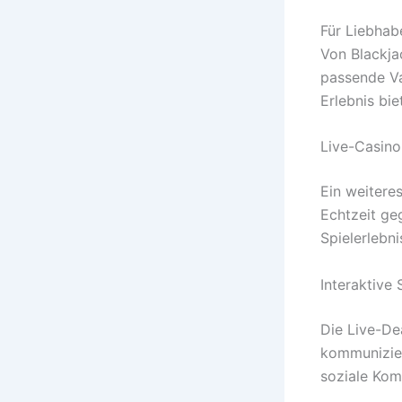
Für Liebhabe
Von Blackjac
passende Var
Erlebnis bie
Live-Casino
Ein weiteres
Echtzeit ge
Spielerlebni
Interaktive 
Die Live-De
kommunizier
soziale Kom