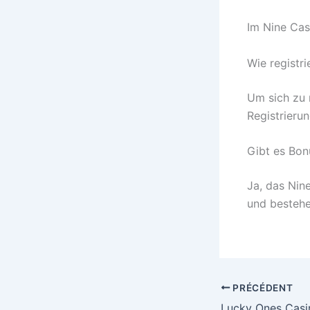
Im Nine Casi
Wie registr
Um sich zu 
Registrieru
Gibt es Bon
Ja, das Nin
und bestehe
PRÉCÉDENT